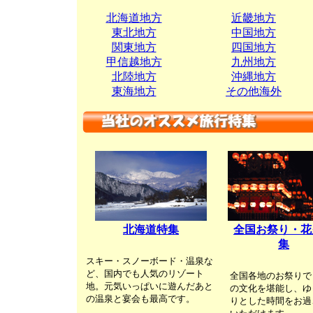
北海道地方
近畿地方
東北地方
中国地方
関東地方
四国地方
甲信越地方
九州地方
北陸地方
沖縄地方
東海地方
その他海外
北海道特集
全国お祭り・花
集
スキー・スノーボード・温泉な
ど、国内でも人気のリゾート
全国各地のお祭りで
地。元気いっぱいに遊んだあと
の文化を堪能し、ゆ
の温泉と宴会も最高です。
りとした時間をお過