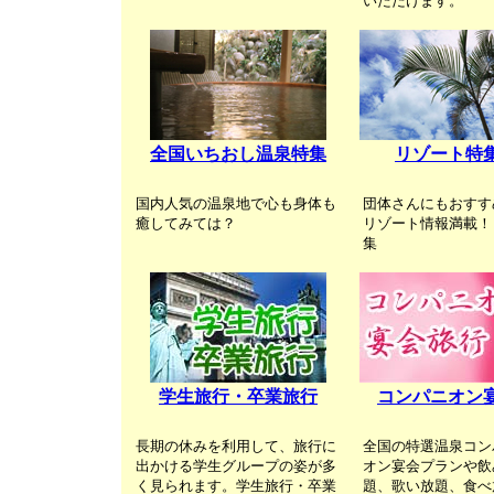
いただけます。
全国いちおし温泉特集
リゾート特
国内人気の温泉地で心も身体も
団体さんにもおすす
癒してみては？
リゾート情報満載！
集
学生旅行・卒業旅行
コンパニオン
長期の休みを利用して、旅行に
全国の特選温泉コン
出かける学生グループの姿が多
オン宴会プランや飲
く見られます。学生旅行・卒業
題、歌い放題、食べ