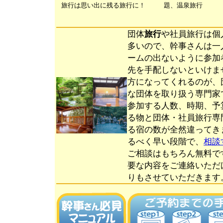
旅行は思い出に残る旅行に！
題、温泉旅行
団体
旅行
や社員旅行は個
多いので、幹事さんは一
ームの出ないように参加
先を手配しないといけま
方になってくれるのが、
な団体を取り扱う専門家
参加する人数、時期、予
る物と団体・社員旅行専
る宿の数が全然違ってき
るべく早い段階で、
相談
ご相談はもちろん無料で
要な内容をご連絡いただ
りもさせていただきます